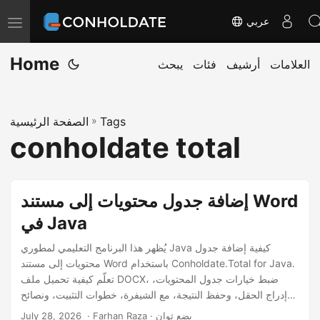
عربي
ت
ب
Home
العلامات
أرشيف
فئات
يبحث
د
ي
ل
Tags
»
الصفحة الرئيسية
ا
conholdate total
ل
ت
ن
إضافة جدول محتويات إلى مستند Word
ق
في Java
ل
يُظهر هذا البرنامج التعليمي لمطوري Java كيفية إضافة جدول
محتويات إلى مستند Word باستخدام Conholdate.Total for Java.
تعلّم كيفية تحميل ملف DOCX، ضبط خيارات جدول المحتويات،
إدراج الحقل، وحفظ النتيجة، مع الشيفرة، خطوات التثبيت، ونصائح
للأتمتة.
‎ · Farhan Raza · بضع ثوان
July 28, 2026