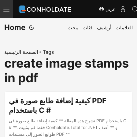
عربي
ت
ب
Home
العلامات
أرشيف
فئات
يبحث
د
ي
ل
Tags
»
الصفحة الرئيسية
ا
create image stamps
ل
ت
in pdf
ن
ق
ل
كيفية إضافة طابع صورة في PDF
باستخدام C #
تشرح هذه المقالة ** كيفية إضافة طابع صورة في PDF باستخدام C
# **. فقط قم بتثبيت Conholdate.Total for .NET و ** أضف
طوابع الصور إلى مستندات PDF **.