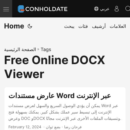
عربي
ت
ب
Home
العلامات
أرشيف
فئات
يبحث
د
ي
ل
Tags
»
الصفحة الرئيسية
ا
Free Online DOCX
ل
ت
Viewer
ن
ق
ل
عارض مستندات Word عبر الإنترنت
يمكن أن يؤدي الوصول السريع والسهل لعرض مستندات Word عبر
الإنترنت إلى تبسيط سير عملك بشكل كبير. يمكنك بسهولة فتح
وعرض DOC وDOCX وتنسيقات الملفات الأخرى عبر الإنترنت مجانًا.
‎ · فرحان رضا · بضع ثوان
February 12, 2024