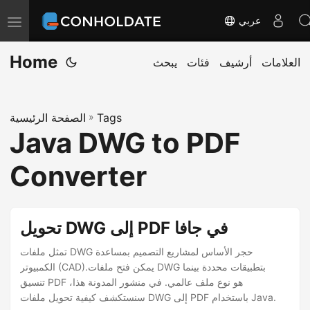
عربي
ت
ب
Home
العلامات
أرشيف
فئات
يبحث
د
ي
ل
Tags
»
الصفحة الرئيسية
ا
Java DWG to PDF
ل
ت
Converter
ن
ق
ل
تحويل DWG إلى PDF في جافا
تمثل ملفات DWG حجر الأساس لمشاريع التصميم بمساعدة
الكمبيوتر (CAD).يمكن فتح ملفات DWG بتطبيقات محددة بينما
تنسيق PDF هو نوع ملف عالمي. في منشور المدونة هذا،
سنستكشف كيفية تحويل ملفات DWG إلى PDF باستخدام Java.