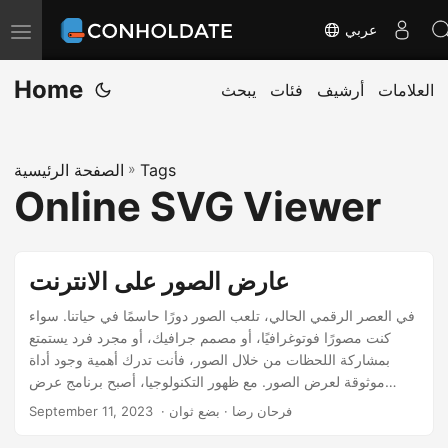
عربي
ت
ب
Home
العلامات
أرشيف
فئات
يبحث
د
ي
ل
Tags
»
الصفحة الرئيسية
ا
Online SVG Viewer
ل
ت
ن
عارض الصور على الانترنت
ق
ل
في العصر الرقمي الحالي، تلعب الصور دورًا حاسمًا في حياتنا. سواء
كنت مصورًا فوتوغرافيًا، أو مصمم جرافيك، أو مجرد فرد يستمتع
بمشاركة اللحظات من خلال الصور، فأنت تدرك أهمية وجود أداة
موثوقة لعرض الصور. مع ظهور التكنولوجيا، أصبح برنامج عرض
الصور عبر الإنترنت هو الحل الأمثل للكثيرين، حيث يوفر الراحة
‎ · فرحان رضا · بضع ثوان
September 11, 2023
والتنوع وسهولة الوصول بشكل لم يسبق له مثيل. في هذه التدوينة،
سنتعرف على عارض الصور المجاني عبر الإنترنت وميزاته وإمكانياته.