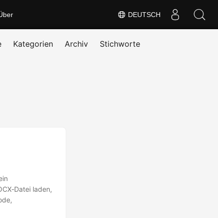
Über
DEUTSCH
e
Kategorien
Archiv
Stichworte
ein
OCX‑Datei laden,
ode,