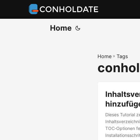
Home
Home
»
Tags
conhol
Inhaltsv
hinzufüg
Dieses Tutorial z
Inhaltsverzeichn
TOC‑Optionen fes
Installationsschr