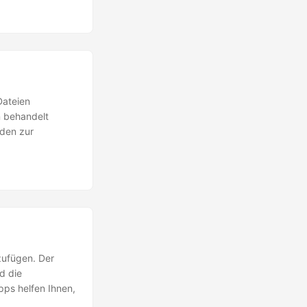
Dateien
n behandelt
oden zur
zufügen. Der
d die
pps helfen Ihnen,