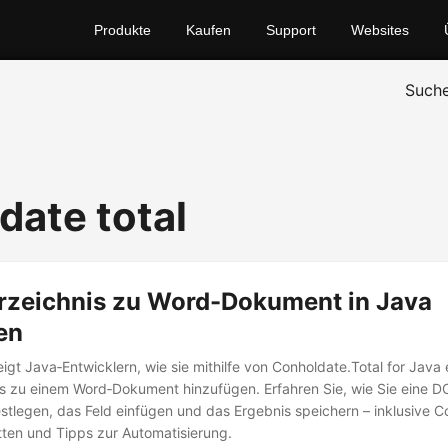
Produkte
Kaufen
Support
Websites
Such
date total
erzeichnis zu Word-Dokument in Java
en
eigt Java‑Entwicklern, wie sie mithilfe von Conholdate.Total for Java 
is zu einem Word‑Dokument hinzufügen. Erfahren Sie, wie Sie eine D
tlegen, das Feld einfügen und das Ergebnis speichern – inklusive C
itten und Tipps zur Automatisierung.