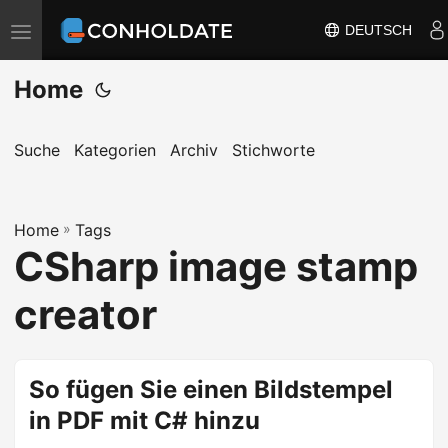
DEUTSCH
N
a
Home
v
i
g
Suche
Kategorien
Archiv
Stichworte
a
t
Home
i
»
Tags
CSharp image stamp
o
n
creator
u
m
s
So fügen Sie einen Bildstempel
c
in PDF mit C# hinzu
h