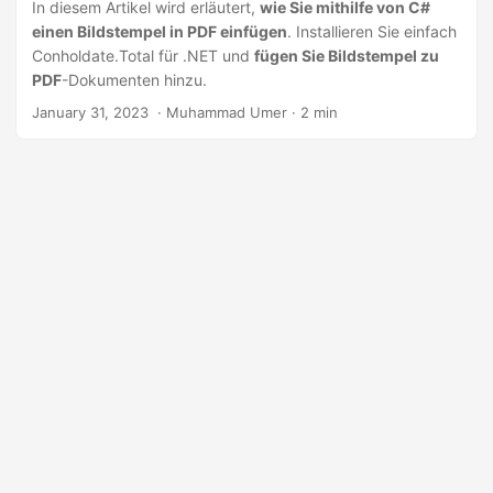
a
In diesem Artikel wird erläutert,
wie Sie mithilfe von C#
einen Bildstempel in PDF einfügen
. Installieren Sie einfach
l
Conholdate.Total für .NET und
fügen Sie Bildstempel zu
t
PDF
-Dokumenten hinzu.
e
January 31, 2023
‎ · Muhammad Umer · 2 min
n