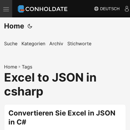
DEUTSCH
N
a
Home
v
i
g
Suche
Kategorien
Archiv
Stichworte
a
t
Home
i
»
Tags
Excel to JSON in
o
n
csharp
u
m
s
Convertieren Sie Excel in JSON
c
in C#
h