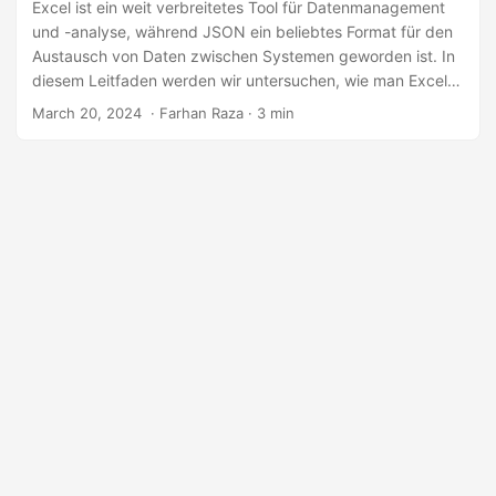
a
Excel ist ein weit verbreitetes Tool für Datenmanagement
und -analyse, während JSON ein beliebtes Format für den
l
Austausch von Daten zwischen Systemen geworden ist. In
t
diesem Leitfaden werden wir untersuchen, wie man Excel
e
Dateien in JSON mithilfe von C# umwandelt, und bieten ein
March 20, 2024
‎ · Farhan Raza · 3 min
n
schrittweises Tutorial sowie Beispiel-Code-Schnipsel an.