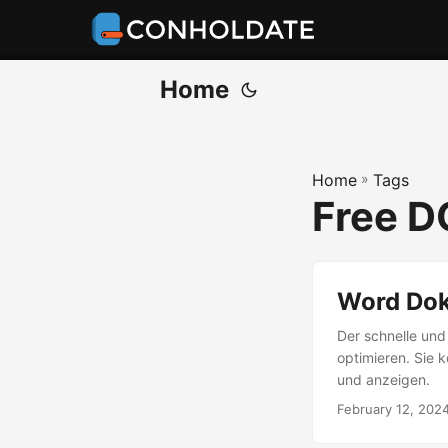
Home
Home
»
Tags
Free D
Word Dok
Der schnelle und
optimieren. Sie 
und anzeigen.
February 12, 202