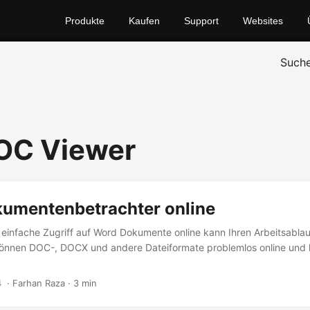
Produkte
Kaufen
Support
Websites
Such
OC Viewer
umentenbetrachter online
 einfache Zugriff auf Word Dokumente online kann Ihren Arbeitsablau
können DOC-, DOCX und andere Dateiformate problemlos online und 
4
‎ · Farhan Raza · 3 min