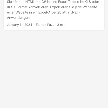
a
Sie können HTML mit C# in eine Excel-Tabelle im XLS oder
XLSX-Format konvertieren. Exportieren Sie jede Webseite
l
einer Website in ein Excel-Arbeitsblatt in .NET-
t
Anwendungen.
e
January 11, 2024
‎ · Farhan Raza · 3 min
n