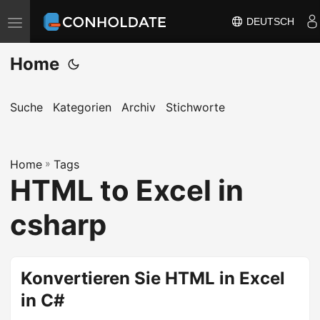
DEUTSCH
N
a
Home
v
i
g
Suche
Kategorien
Archiv
Stichworte
a
t
Home
i
»
Tags
HTML to Excel in
o
n
csharp
u
m
s
Konvertieren Sie HTML in Excel
c
in C#
h