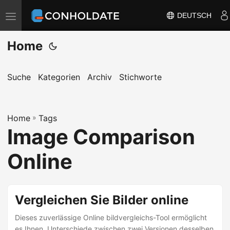
DEUTSCH
N
a
Home
v
i
g
Suche
Kategorien
Archiv
Stichworte
a
t
Home
i
»
Tags
Image Comparison
o
n
Online
u
m
s
Vergleichen Sie Bilder online
c
Dieses zuverlässige Online bildvergleichs-Tool ermöglicht
h
es Ihnen, Unterschiede zwischen zwei Versionen desselben