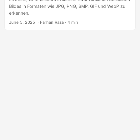
a
Bildes in Formaten wie JPG, PNG, BMP, GIF und WebP zu
l
erkennen.
t
June 5, 2025
‎ · Farhan Raza · 4 min
e
n