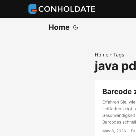
Home
Home
»
Tags
java p
Barcode 
Erfahren Sie, wi
Leitfaden zeigt,
Geschwindigkeit 
Barcodes schnell
May 8, 2026
‎ · F