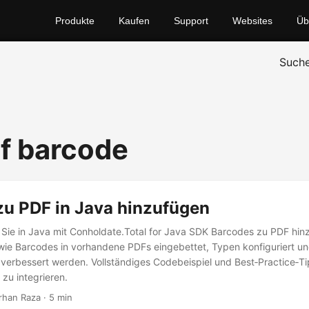
Produkte
Kaufen
Support
Websites
Üb
Such
df barcode
zu PDF in Java hinzufügen
e Sie in Java mit Conholdate.Total for Java SDK Barcodes zu PDF hin
 wie Barcodes in vorhandene PDFs eingebettet, Typen konfiguriert un
verbessert werden. Vollständiges Codebeispiel und Best‑Practice‑Ti
 zu integrieren.
arhan Raza · 5 min