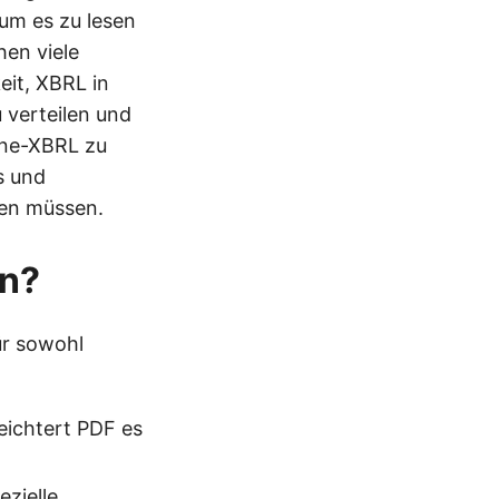
 um es zu lesen
hen viele
it, XBRL in
 verteilen und
line-XBRL zu
s und
ren müssen.
ln?
ür sowohl
eichtert PDF es
zielle