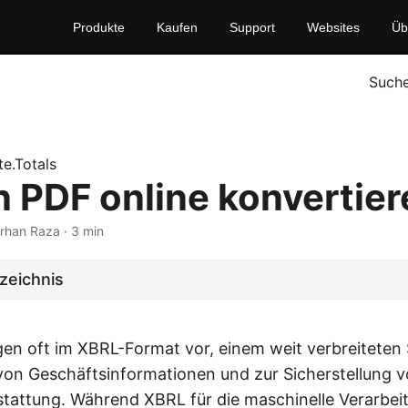
Produkte
Kaufen
Support
Websites
Üb
Such
e.Totals
n PDF online konvertier
Farhan Raza · 3 min
rzeichnis
gen oft im XBRL-Format vor, einem weit verbreiteten
on Geschäftsinformationen und zur Sicherstellung 
rstattung. Während XBRL für die maschinelle Verarbei