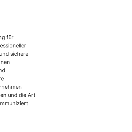
ng für
essioneller
und sichere
ionen
und
re
ernehmen
len und die Art
ommuniziert