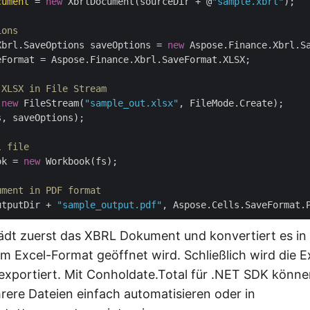
cument
 = 
new
 XbrlDocument(sourceDir + @
"sample.xbrl"
);

ions
Xbrl.SaveOptions saveOptions = 
new
 Aspose.Finance.Xbrl.Sa
Format = Aspose.Finance.Xbrl.SaveFormat.XLSX;

 XLSX in File Stream
 
new
 FileStream(
"sample_out.xlsx"
, saveOptions);

l file
ok = 
new
 Workbook(fs);

ument in PDF format
utputDir + 
"sample_output.pdf"
lädt zuerst das XBRL Dokument und konvertiert es in
im Excel-Format geöffnet wird. Schließlich wird die E
portiert. Mit Conholdate.Total für .NET SDK könne
rere Dateien einfach automatisieren oder in