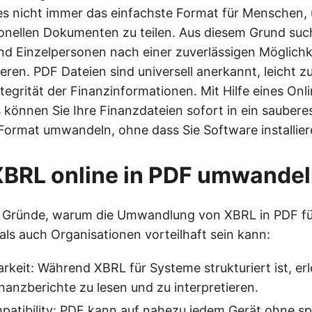
st es nicht immer das einfachste Format für Menschen,
ionellen Dokumenten zu teilen. Aus diesem Grund suc
 Einzelpersonen nach einer zuverlässigen Möglichke
ren. PDF Dateien sind universell anerkannt, leicht zu
tegrität der Finanzinformationen. Mit Hilfe eines On
können Sie Ihre Finanzdateien sofort in ein saubere
 Format umwandeln, ohne dass Sie Software installie
BRL online in PDF umwande
e Gründe, warum die Umwandlung von XBRL in PDF f
als auch Organisationen vorteilhaft sein kann:
rkeit: Während XBRL für Systeme strukturiert ist, erl
anzberichte zu lesen und zu interpretieren.
patibility: PDF kann auf nahezu jedem Gerät ohne spe