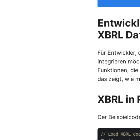
Entwickl
XBRL Da
Für Entwickler,
integrieren möc
Funktionen, die 
das zeigt, wie 
XBRL in 
Der Beispielcod
// Load XBRL do