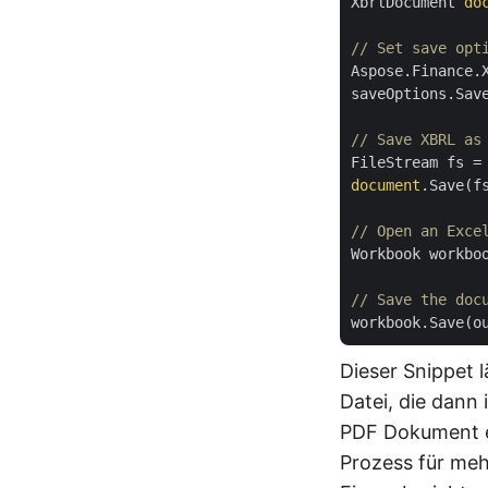
XbrlDocument 
do
// Set save opt
Aspose.Finance.
saveOptions.Save
// Save XBRL as
FileStream fs =
document
.Save(fs
// Open an Exce
Workbook workbo
// Save the doc
workbook.Save(o
Dieser Snippet 
Datei, die dann 
PDF Dokument ex
Prozess für meh