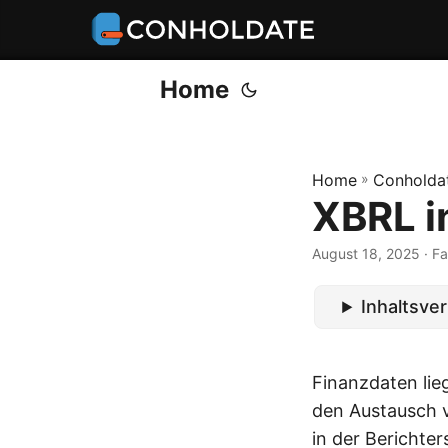
Home
Home
»
Conholdat
XBRL i
August 18, 2025
‎ · 
Inhaltsve
Finanzdaten lie
den Austausch v
in der Berichte