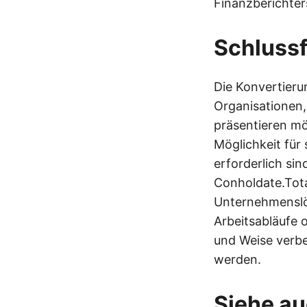
Finanzberichter
Schluss
Die Konvertieru
Organisationen, 
präsentieren mö
Möglichkeit für 
erforderlich si
Conholdate.Tota
Unternehmenslö
Arbeitsabläufe o
und Weise verbe
werden.
Siehe a