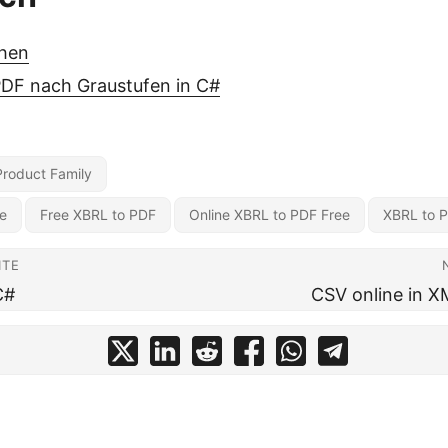
ehen
PDF nach Graustufen in C#
Product Family
e
Free XBRL to PDF
Online XBRL to PDF Free
XBRL to 
ITE
C#
CSV online in 