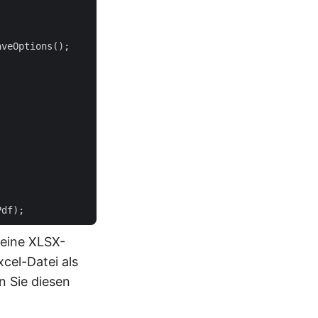
veOptions();

 eine XLSX-
xcel-Datei als
n Sie diesen