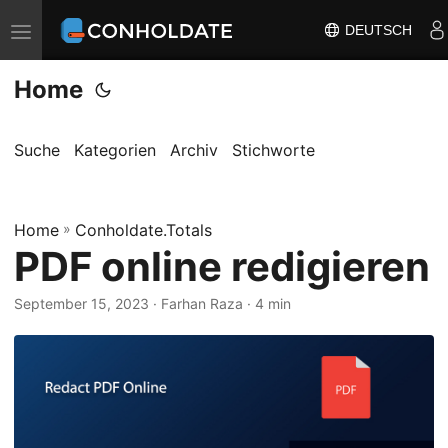
DEUTSCH
N
a
Home
v
i
g
Suche
Kategorien
Archiv
Stichworte
a
t
Home
i
»
Conholdate.Totals
PDF online redigieren
o
n
September 15, 2023
‎ · Farhan Raza · 4 min
u
m
s
c
h