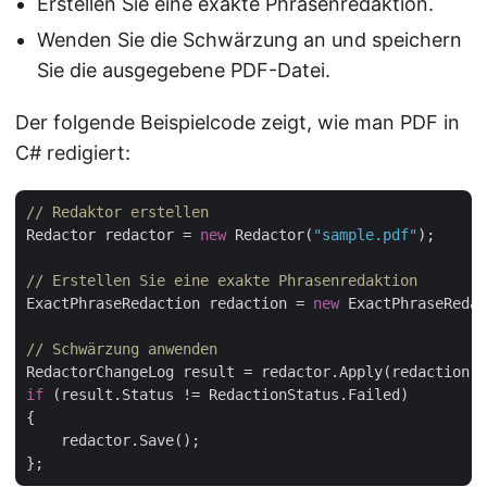
Erstellen Sie eine exakte Phrasenredaktion.
Wenden Sie die Schwärzung an und speichern
Sie die ausgegebene PDF-Datei.
Der folgende Beispielcode zeigt, wie man PDF in
C# redigiert:
// Redaktor erstellen
Redactor redactor = 
new
 Redactor(
"sample.pdf"
);

// Erstellen Sie eine exakte Phrasenredaktion
ExactPhraseRedaction redaction = 
new
 ExactPhraseRedac
// Schwärzung anwenden
if
 (result.Status != RedactionStatus.Failed)

{

    redactor.Save();
