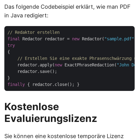
Das folgende Codebeispiel erklärt, wie man PDF
in Java redigiert:
// Redaktor erstellen
final
 Redactor redactor = 
new
 Redactor(
"sample.pdf"
try
{

// Erstellen Sie eine exakte Phrasenschwärzung un
    redactor.apply(
new
 ExactPhraseRedaction(
"John Doe
    redactor.save();

finally
Kostenlose
Evaluierungslizenz
Sie können eine
kostenlose temporäre Lizenz