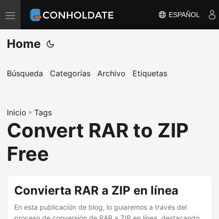
ESPAÑOL
A
l
Home
t
e
r
Búsqueda
Categorías
Archivo
Etiquetas
n
a
Inicio
r
»
Tags
Convert RAR to ZIP
n
a
Free
v
e
g
Convierta RAR a ZIP en línea
a
En esta publicación de blog, lo guiaremos a través del
c
proceso de conversión de RAR a ZIP en línea, destacando