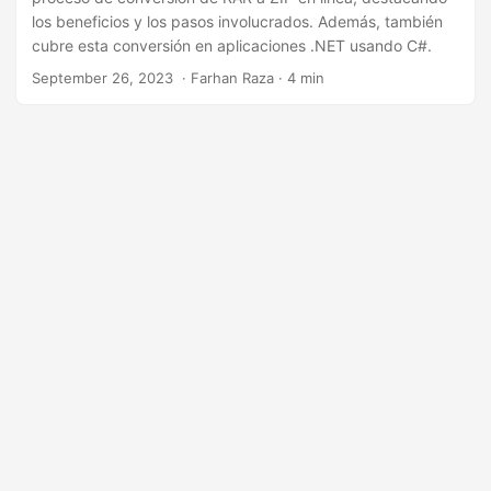
i
los beneficios y los pasos involucrados. Además, también
ó
cubre esta conversión en aplicaciones .NET usando C#.
n
September 26, 2023
‎ · Farhan Raza · 4 min