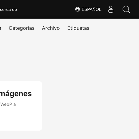
cerca de
ESPAÑOL
a
Categorías
Archivo
Etiquetas
 imágenes
s WebP a