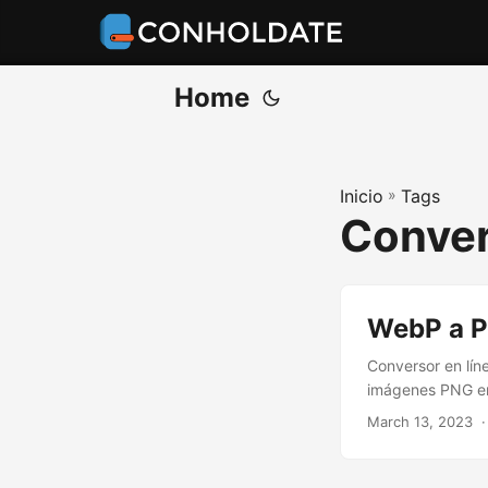
Home
Inicio
»
Tags
Conver
WebP a PN
Conversor en lín
imágenes PNG en
March 13, 2023
‎ 