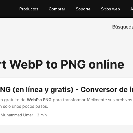
Productos
Comprar
Soporte
Sitios web
A
Búsqued
t WebP to PNG online
G (en línea y gratis) - Conversor de
ea gratuito de
WebP a PNG
para transformar fácilmente sus archivo
 solo unos pocos pasos.
· Muhammad Umer · 3 min