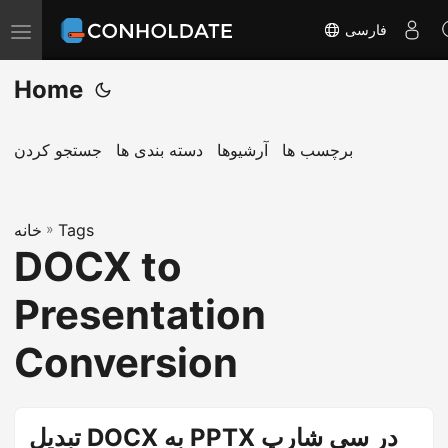
فارسی
ت
غ
Home
ی
ی
ر
برچسب ها
آرشیوها
دسته بندی ها
جستجو کردن
ن
ا
Tags
»
و
خانه
DOCX to
ب
ر
Presentation
ی
Conversion
تبدیل DOCX به PPTX در سی شارپ