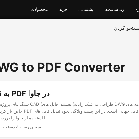
ره
وب‌سایت‌ها
پشتیبانی
خرید
محصولات
ستجو کردن
WG to PDF Converter
تبدیل DWG به PDF در جاوا
خاص باز کرد در حالی که فرمت PDF یک نوع ف
PDF با استفاده از جاوا را بررسی خواهیم کرد.
‎ · فرحان رضا · 4 دقیقه
4