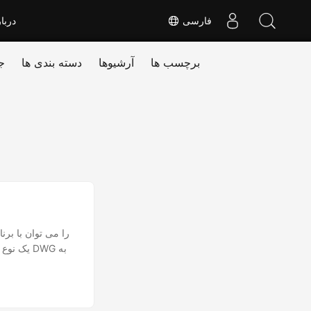
فارسی
دربا
برچسب ها
آرشیوها
دسته بندی ها
ج