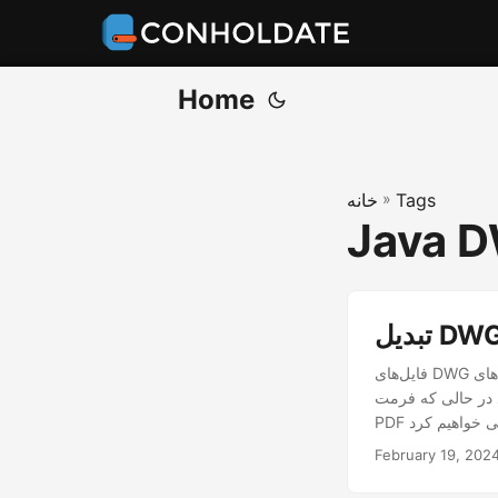
Home
Tags
»
خانه
Java D
فایل‌های DWG سنگ بنای پروژه‌های CAD (طراحی به کمک رایانه) هستند. فایل های DWG را می توان با برنامه های
ایل جهانی است. در این پست وبلاگ، نحوه تبدیل فایل های DWG به
February 19, 202