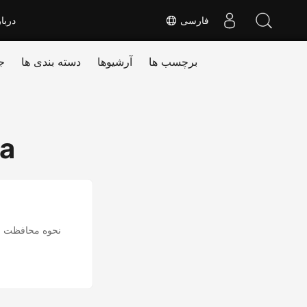
فارسی
دربا
برچسب ها
آرشیوها
دسته بندی ها
ج
va
نحوه محافظت از 