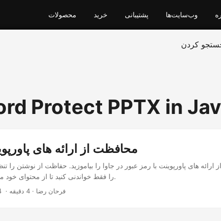
ره
وب‌سایت‌ها
پشتیبانی
خرید
محصولات
ستجو کردن
rd Protect PPTX in Ja
محافظت از ارائه های پاورپوی
ارائه های پاورپوینت با رمز عبور در جاوا را بیاموزید. حفاظت از نوشتن را تنظی
PPTX را فقط خواندنی کنید تا از محتوای خود محافظت کنید.
‎ · فرحان رضا · 4 دقیقه
4