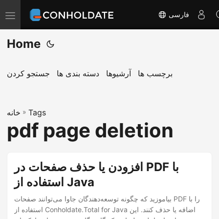
فارسی
ت
غ
Home
ی
ی
ر
برچسب ها
آرشیوها
دسته بندی ها
جستجو کردن
ن
ا
Tags
»
و
خانه
pdf page deletion
ب
ر
ی
افزودن یا حذف صفحات در PDF با
استفاده از Java
بیاموزید که چگونه توسعه‌دهندگان جاوا می‌توانند صفحات PDF را با
استفاده از Conholdate.Total for Java اضافه یا حذف کنند. این