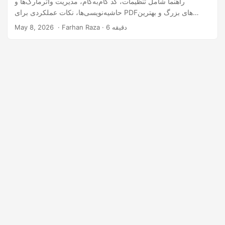
راهنما شامل تنظیمات، کد گام‌به‌گام، مدیریت واترمارک‌ها و
حاشیه‌نویسی‌ها، نکات عملکردی برای PDFهای بزرگ و بهترین
روش‌ها برای یکپارچه‌سازی دستکاری صفحات است.
‎ · Farhan Raza · 6 دقیقه
May 8, 2026