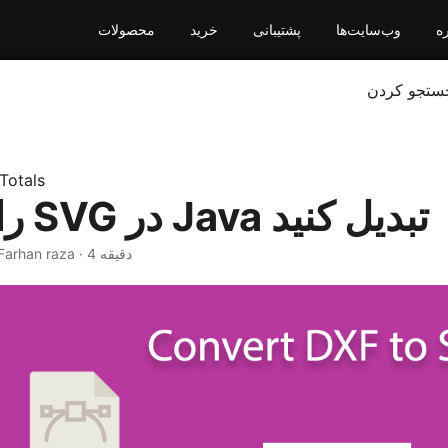
ره
وب‌سایت‌ها
پشتیبانی
خرید
محصولات
ستجو کردن
Totals
DXF را به SVG در Java تبدیل کنید
‎ · Farhan raza · 4 دقیقه