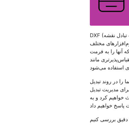
DXF (فرمت تبادل نقشه) یک فرمت پرکاربرد برای نقشه های CAD (طراحی به کمک رایانه) است
ی‌دهد. با این حال، فایل‌های DXF
ه آنها را به فرمت
یرتری مانند SVG (گرافیک وکتور مقیاس‌پذیر) تبدیل کنید. SVG به دلیل مقیاس‌پذیری و
به SVG با حداقل کد را پوشش
ث خواهیم کرد و به