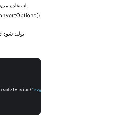
بارگذاری فایل DXF: کلاس Converter برای بارگذاری فایل ورودی DXF استفاده می‌شود.
انجام تبدیل: متد convert() با نام فایل خروجی فراخوانی می‌شود تا فایل SVG تولید شود.
fromExtension(
"svg"
).getConvertOptions();
