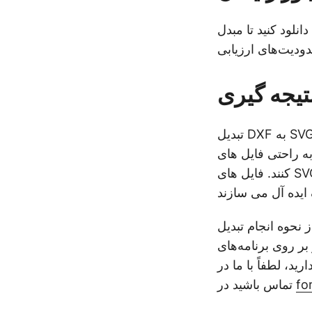
دانلود کنید تا مبدل DXF به SVG را در Java ارزیابی کنید، و
تیجه گیری
تبدیل DXF به SVG در Java یک راه حل عملی برای سازگار کردن نقشه های CAD با وب و مقیاس
ه SVG با تنها چند خط کد تبدیل
کنند. فایل های SVG از نظر مقیاس پذیری، عملکرد و سازگاری چند پلتفرمی مزایای قابل توجهی را
D به SVG به راحتی در Java
راحی وب یا گرافیک دیجیتال باشید، این روش
د، لطفاً با ما در
fo
تماس باشید در