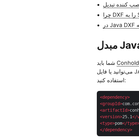
Conholda
شما باید
می‌توانید یا فایل JAR را دانلود کنید یا از پیکربندی‌های Maven زیر در فایل pom.xml پروژه خود
استفاده کنید:
<
dependency
>
<
groupId
>
com.co
<
artifactId
>
con
<
version
>
25.1
</
<
type
>
pom
</
type
</
dependency
>