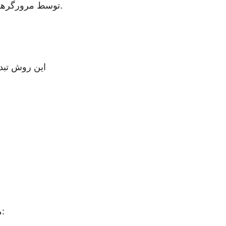
فایل‌های SVG توسط مرورگرها، ابزارهای طراحی گرافیک و برنامه‌های موبایل پشتیبانی می‌شوند.
این روش تبدی
برای تبدیل کارآمد فایل‌های DXF به فرمت SVG، مراحل زیر را دنبال خواهیم کرد: