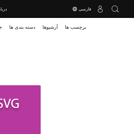
فارسی
دربا
برچسب ها
آرشیوها
دسته بندی ها
ج