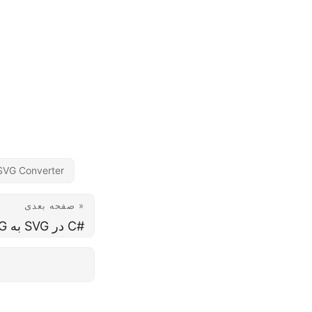
 SVG Converter
صفحه بعدی »
تبدیل PNG به SVG در C#