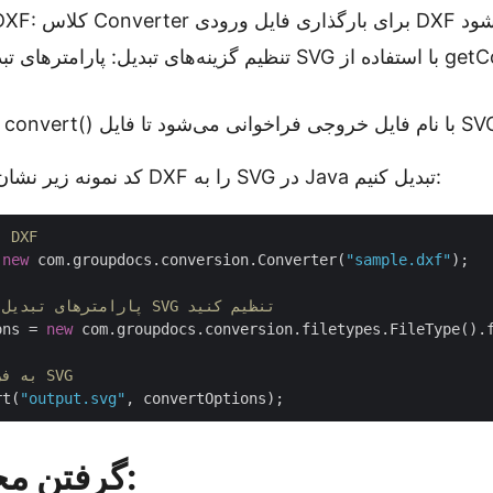
تنظیم گزینه‌های تبدیل: پارامترهای تبدیل برای فرمت SVG با استف
کد نمونه زیر نشان می‌دهد که چگونه DXF را به SVG در Java تبدیل کنیم:
// بارگذاری فایل DXF
 
new
 com.groupdocs.conversion.Converter(
"sample.dxf"
);

// پارامترهای تبدیل را برای فرمت SVG تنظیم کنید
ons = 
new
 com.groupdocs.conversion.filetypes.FileType().
// تبدیل DXF به فرمت SVG
rt(
"output.svg"
گرفتن مجوز رایگان: