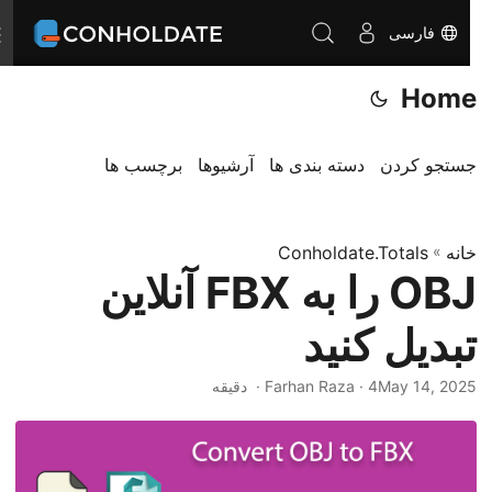
فارسی
ت
غ
Home
ی
ی
ر
جستجو کردن
دسته بندی ها
آرشیوها
برچسب ها
ن
ا
خانه
»
Conholdate.Totals
و
OBJ را به FBX آنلاین
ب
ر
تبدیل کنید
ی
May 14, 2025
‎ · Farhan Raza · 4 دقیقه