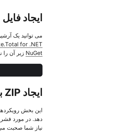
ایجاد فایل ZIP – نصب C# API
می توانید یک آرشیو ZIP برای فشرده سازی چندین فایل در یک فایل واحد ایجاد کنید. به
e.Total for .NET
NuGet
زیر آن را ن
ایجاد ZIP برای فایل در سی شارپ
نیاز شما صحبت می 