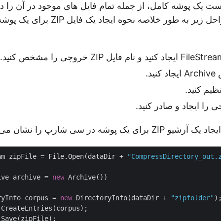
بسته بندی کنید. مراحل زیر به طور خلاصه 
د.
ظیم کنید.
یک پوشه در سی شارپ را نشان می دهد:
am zipFile = File.Open(dataDir + 
"CompressDirectory_out.
ive archive = 
new
 Archive())

ryInfo corpus = 
new
 DirectoryInfo(dataDir + 
"zipfolder"
);
CreateEntries(corpus);

Save(zipFile);
