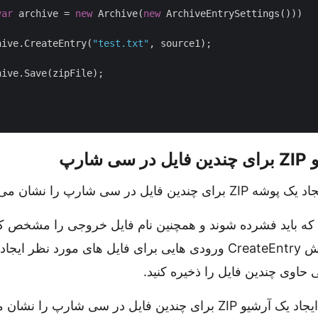
var
 archive = 
new
 Archive(
new
 ArchiveEntrySettings()))

hive.CreateEntry(
"test.txt"
, source1);

ive.Save(zipFile);

شارپ
فایل در سی شارپ را نشان می دهد:
 که باید فشرده شوند و همچنین نام فایل خروجی را مشخص کن
 ایجاد کنید.
ندین فایل در سی شارپ را نشان می دهد: