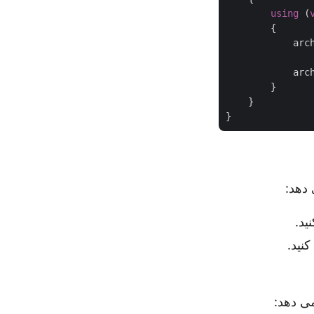
using
 (
        {

            arc
            arch
        }

    }

ید.