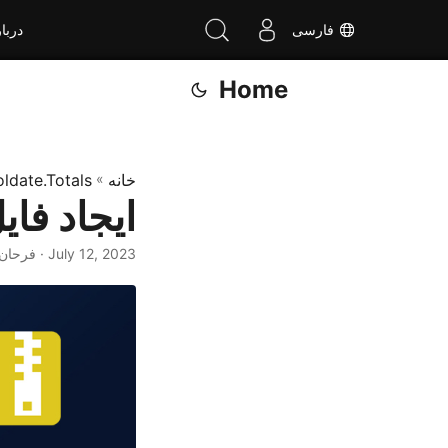
فارسی
دربا
Home
خانه
»
ldate.Totals
ایجاد فایل ZIP در سی 
July 12, 2023