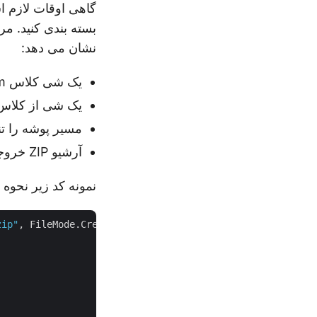
نشان می دهد:
یک شی کلاس FileStream ایجاد کنید و نام فایل ZIP خروجی را مشخص کنید.
یک شی از کلاس Archive ایجاد کنی
مسیر پوشه را تن
آرشیو ZIP خروجی را ایجاد و صادر کنید.
نمونه کد زیر نحوه ایجاد یک آرشیو ZIP برای 
zip"
, FileMode.Create))


