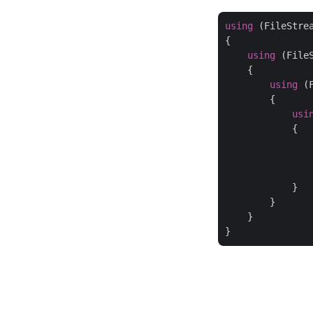
using
 (FileStre
{

using
 (File
    {

using
 (
        {

usi
            {

               
               
               
            }

        }

    }
