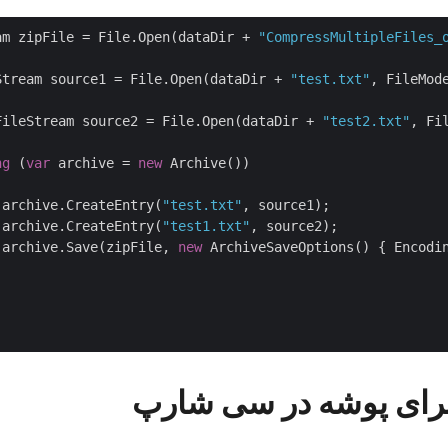
am zipFile = File.Open(dataDir + 
"CompressMultipleFiles_
Stream source1 = File.Open(dataDir + 
"test.txt"
, FileMode
FileStream source2 = File.Open(dataDir + 
"test2.txt"
, Fi
ng
 (
var
 archive = 
new
 Archive())

 archive.CreateEntry(
"test.txt"
, source1);

 archive.CreateEntry(
"test1.txt"
, source2);

 archive.Save(zipFile, 
new
 ArchiveSaveOptions() { Encodi