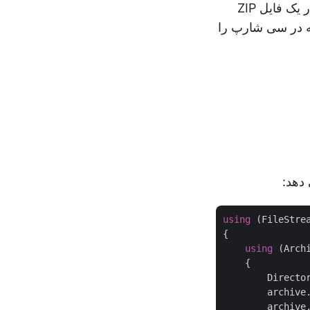
گاهی اوقات لازم است یک پوشه کامل، از جمله تمام فایل های موجود در آن را در یک فایل ZIP
نحوه ایجاد یک فایل ZIP برای یک پوشه در سی شارپ را
using
 (FileStre
{

using
 (Arch
    {

        Directo
        archive.
        archive.