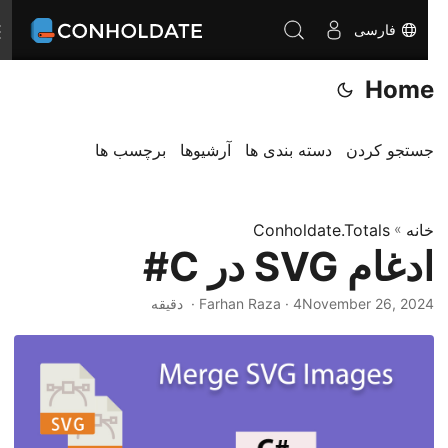
فارسی
ت
غ
Home
ی
ی
ر
جستجو کردن
دسته بندی ها
آرشیوها
برچسب ها
ن
ا
خانه
»
Conholdate.Totals
و
ادغام SVG در C#
ب
ر
November 26, 2024
‎ · Farhan Raza · 4 دقیقه
ی