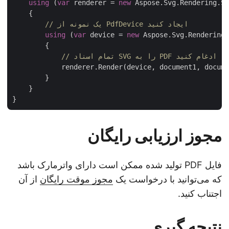
using
 (
var
 renderer = 
new
 Aspose.Svg.Rendering.S
    {

// یک نمونه از PdfDevice ایجاد کنید
using
 (
var
 device = 
new
 Aspose.Svg.Renderin
        {

// تمام اسناد SVG را به PDF ادغام کنید
            renderer.Render(device, document1, docum
        }

    }

مجوز ارزیابی رایگان
فایل PDF تولید شده ممکن است دارای واترمارک باشد
که می‌توانید با درخواست یک
مجوز موقت رایگان
از آن
اجتناب کنید.
نتیجه گیری