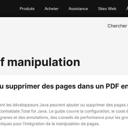
Produits
Acheter
Assistance
Sites Web
Chercher
df manipulation
u supprimer des pages dans un PDF en 
t les développeurs Java peuvent ajouter ou supprimer des pages d
Conholdate.Total for Java. Le guide couvre la configuration, le code 
ligranes et des annotations, des conseils de performance pour les gro
atiques pour l’intégration de la manipulation de pages.