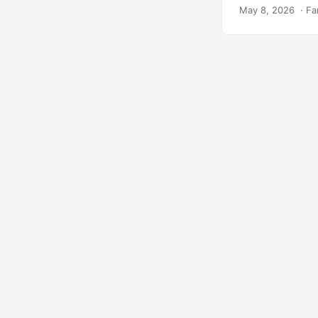
May 8, 2026
‎ · F