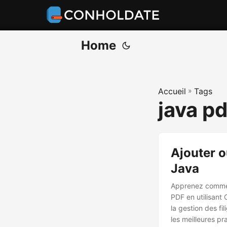
Home
Accueil
»
Tags
java p
Ajouter o
Java
Apprenez commen
PDF en utilisant 
la gestion des fi
les meilleures pr