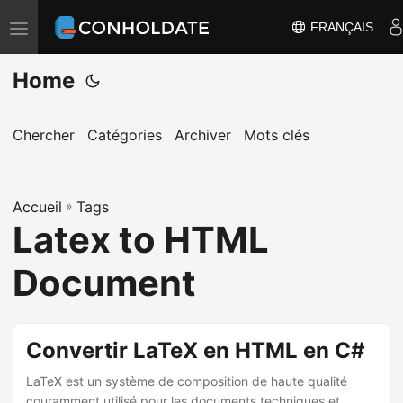
FRANÇAIS
B
a
Home
s
c
u
Chercher
Catégories
Archiver
Mots clés
l
e
Accueil
r
»
Tags
Latex to HTML
l
a
Document
n
a
v
Convertir LaTeX en HTML en C#
i
LaTeX est un système de composition de haute qualité
g
couramment utilisé pour les documents techniques et