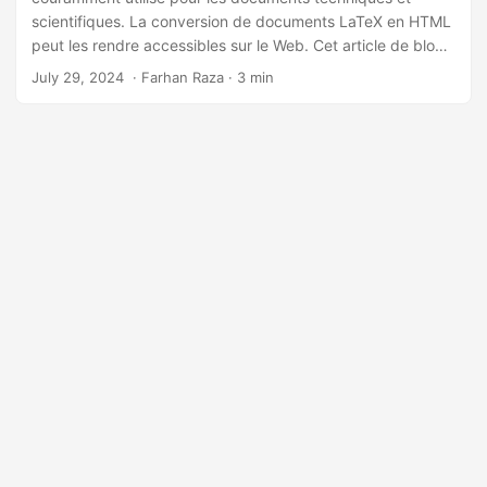
a
scientifiques. La conversion de documents LaTeX en HTML
t
peut les rendre accessibles sur le Web. Cet article de blog
i
vous guidera dans la conversion de LaTeX (LTX) en HTML à
July 29, 2024
‎ · Farhan Raza · 3 min
l’aide de C#.
o
n