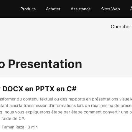
Produits
Acheter
Assistance
Sites Web
Chercher
o Presentation
r DOCX en PPTX en C#
sformer du contenu textuel ou des rapports en présentations visuel
litant ainsi la transmission d’informations lors de réunions ou de prés
log, nous vous expliquerons étape par étape comment convertir une p
l’aide de C#.
 · Farhan Raza · 3 min