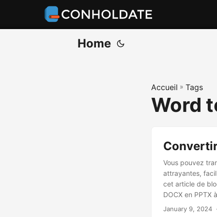
Home
Accueil
»
Tags
Word t
Converti
Vous pouvez tran
attrayantes, faci
cet article de b
DOCX en PPTX à 
January 9, 2024
‎