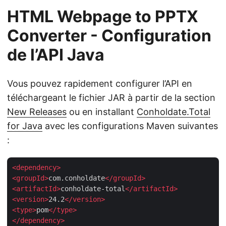
HTML Webpage to PPTX
Converter - Configuration
de l’API Java
Vous pouvez rapidement configurer l’API en
téléchargeant le fichier JAR à partir de la section
New Releases
ou en installant
Conholdate.Total
for Java
avec les configurations Maven suivantes
:
<
dependency
>
<
groupId
>
com.conholdate
</
groupId
>
<
artifactId
>
conholdate-total
</
artifactId
>
<
version
>
24.2
</
version
>
<
type
>
pom
</
type
>
</
dependency
>