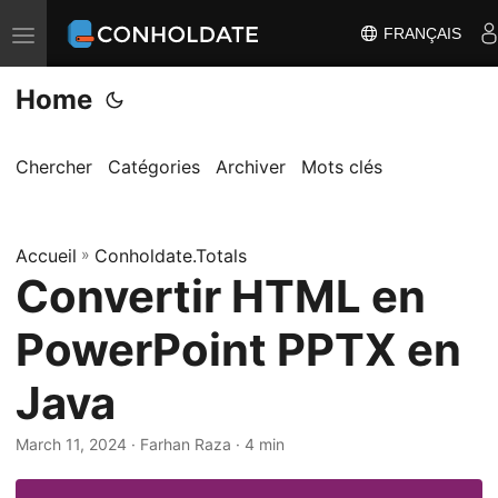
FRANÇAIS
B
a
Home
s
c
u
Chercher
Catégories
Archiver
Mots clés
l
e
Accueil
r
»
Conholdate.Totals
Convertir HTML en
l
a
PowerPoint PPTX en
n
a
Java
v
i
March 11, 2024
‎ · Farhan Raza · 4 min
g