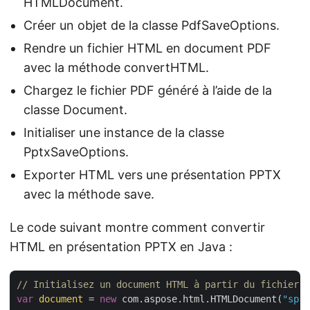
HTMLDocument.
Créer un objet de la classe PdfSaveOptions.
Rendre un fichier HTML en document PDF
avec la méthode convertHTML.
Chargez le fichier PDF généré à l’aide de la
classe Document.
Initialiser une instance de la classe
PptxSaveOptions.
Exporter HTML vers une présentation PPTX
avec la méthode save.
Le code suivant montre comment convertir
HTML en présentation PPTX en Java :
// Initialisez un document HTML à partir du fichier
var
document
 = 
new
 com.aspose.html.HTMLDocument(
"spri