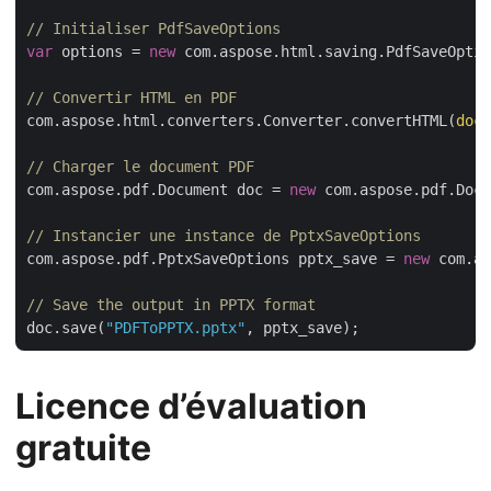
// Initialiser PdfSaveOptions 
var
 options = 
new
 com.aspose.html.saving.PdfSaveOptio
// Convertir HTML en PDF
com.aspose.html.converters.Converter.convertHTML(
docu
// Charger le document PDF
com.aspose.pdf.Document doc = 
new
 com.aspose.pdf.Docu
// Instancier une instance de PptxSaveOptions
com.aspose.pdf.PptxSaveOptions pptx_save = 
new
 com.as
// Save the output in PPTX format
doc.save(
"PDFToPPTX.pptx"
Licence d’évaluation
gratuite