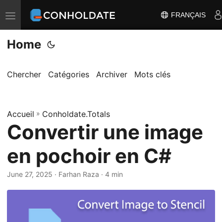
FRANÇAIS
B
a
Home
s
c
u
Chercher
Catégories
Archiver
Mots clés
l
e
Accueil
r
»
Conholdate.Totals
Convertir une image
l
a
en pochoir en C#
n
a
June 27, 2025
‎ · Farhan Raza · 4 min
v
i
g