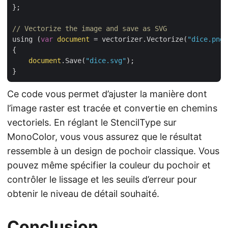
};

// Vectorize the image and save as SVG
using (
var
document
 = vectorizer.Vectorize(
"dice.png"
{

document
.Save(
"dice.svg"
);

Ce code vous permet d’ajuster la manière dont
l’image raster est tracée et convertie en chemins
vectoriels. En réglant le StencilType sur
MonoColor, vous vous assurez que le résultat
ressemble à un design de pochoir classique. Vous
pouvez même spécifier la couleur du pochoir et
contrôler le lissage et les seuils d’erreur pour
obtenir le niveau de détail souhaité.
Conclusion