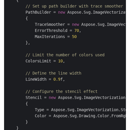
    {

// Set up path builder with trace smoother
        PathBuilder = 
new
 Aspose.Svg.ImageVectorizati
        {

            TraceSmoother = 
new
 Aspose.Svg.ImageVecto
            ErrorThreshold = 
70
,

            MaxIterations = 
50
        },

// Limit the number of colors used
        ColorsLimit = 
10
,

// Define the line width
        LineWidth = 
0.9
f,

// Configure the stencil effect
        Stencil = 
new
 Aspose.Svg.ImageVectorization.S
        { 

            Type = Aspose.Svg.ImageVectorization.Sten
            Color = Aspose.Svg.Drawing.Color.FromRgb(
        }

    }
