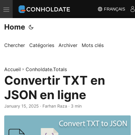
FRANÇAIS
B
a
Home
s
c
u
Chercher
Catégories
Archiver
Mots clés
l
e
Accueil
r
»
Conholdate.Totals
Convertir TXT en
l
a
JSON en ligne
n
a
January 15, 2025
‎ · Farhan Raza · 3 min
v
i
g