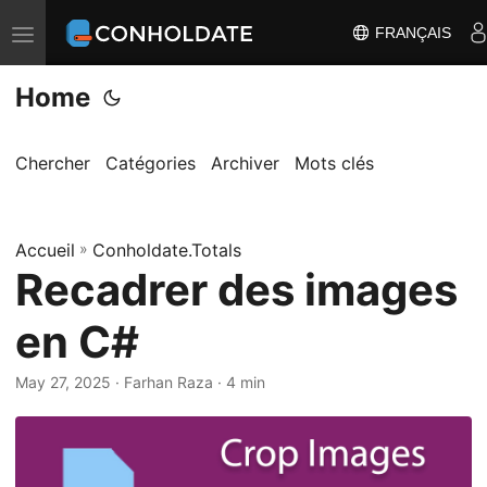
FRANÇAIS
B
a
Home
s
c
u
Chercher
Catégories
Archiver
Mots clés
l
e
Accueil
r
»
Conholdate.Totals
Recadrer des images
l
a
en C#
n
a
May 27, 2025
‎ · Farhan Raza · 4 min
v
i
g