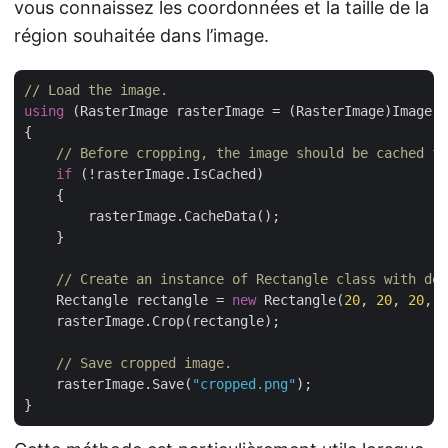
vous connaissez les coordonnées et la taille de la
région souhaitée dans l’image.
// Load the image.
using
 (RasterImage rasterImage = (RasterImage)Image.L
{

// Before cropping, the image should be cached fo
if
 (!rasterImage.IsCached)

    {

        rasterImage.CacheData();

    }

// Create an instance of Rectangle class with des
    Rectangle rectangle = 
new
 Rectangle(
20
, 
20
, 
20
, 
2
    rasterImage.Crop(rectangle);

// Save cropped image.
    rasterImage.Save(
"cropped.png"
);
