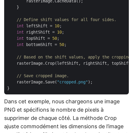
        rasterImage.CacheData();

    }

// Define shift values for all four sides.
int
 leftShift = 
10
;

int
 rightShift = 
10
;

int
 topShift = 
50
;

int
 bottomShift = 
50
;

// Based on the shift values, apply the cropping 
    rasterImage.Crop(leftShift, rightShift, topShift,
// Save cropped image.
    rasterImage.Save(
"cropped.png"
);

Dans cet exemple, nous chargeons une image
PNG et spécifions le nombre de pixels à
supprimer de chaque côté. La méthode Crop
ajuste commodément les dimensions de l’image