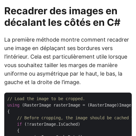
Recadrer des images en
décalant les côtés en C#
La première méthode montre comment recadrer
une image en déplaçant ses bordures vers
l’intérieur. Cela est particulièrement utile lorsque
vous souhaitez tailler les marges de manière
uniforme ou asymétrique par le haut, le bas, la
gauche et la droite de l’image.
// Load the image to be cropped.
using
 (RasterImage rasterImage = (RasterImage)Image.L
{

// Before cropping, the image should be cached fo
if
 (!rasterImage.IsCached)

    {
