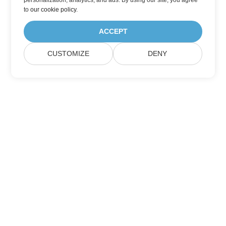
personalization, analytics, and ads. By using our site, you agree
to
our cookie policy
.
ACCEPT
CUSTOMIZE
DENY
Accueil