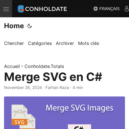
FRANÇAIS
B
a
Home
s
c
u
Chercher
Catégories
Archiver
Mots clés
l
e
Accueil
r
»
Conholdate.Totals
Merge SVG en C#
l
a
November 26, 2024
‎ · Farhan Raza · 4 min
n
a
v
i
g