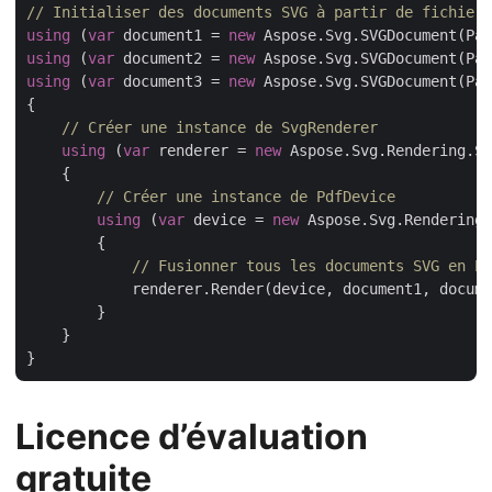
// Initialiser des documents SVG à partir de fichiers
using
 (
var
 document1 = 
new
 Aspose.Svg.SVGDocument(Pat
using
 (
var
 document2 = 
new
 Aspose.Svg.SVGDocument(Pat
using
 (
var
 document3 = 
new
 Aspose.Svg.SVGDocument(Pat
{

// Créer une instance de SvgRenderer
using
 (
var
 renderer = 
new
 Aspose.Svg.Rendering.Sv
    {

// Créer une instance de PdfDevice
using
 (
var
 device = 
new
 Aspose.Svg.Rendering.
        {

// Fusionner tous les documents SVG en PD
            renderer.Render(device, document1, docume
        }

    }

Licence d’évaluation
gratuite