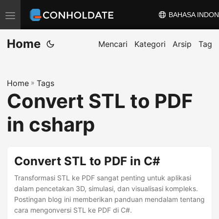
BAHASA INDON
A
l
Home
i
Mencari
Kategori
Arsip
Tag
h
k
Home
»
Tags
a
Convert STL to PDF
n
n
in csharp
a
v
i
Convert STL to PDF in C#
g
Transformasi STL ke PDF sangat penting untuk aplikasi
a
dalam pencetakan 3D, simulasi, dan visualisasi kompleks.
s
Postingan blog ini memberikan panduan mendalam tentang
i
cara mengonversi STL ke PDF di C#.