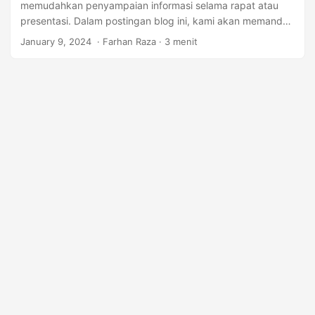
memudahkan penyampaian informasi selama rapat atau
presentasi. Dalam postingan blog ini, kami akan memandu
Anda melalui panduan langkah demi langkah tentang cara
January 9, 2024
‎ · Farhan Raza · 3 menit
mengonversi Presentasi DOCX ke PPTX menggunakan C#.