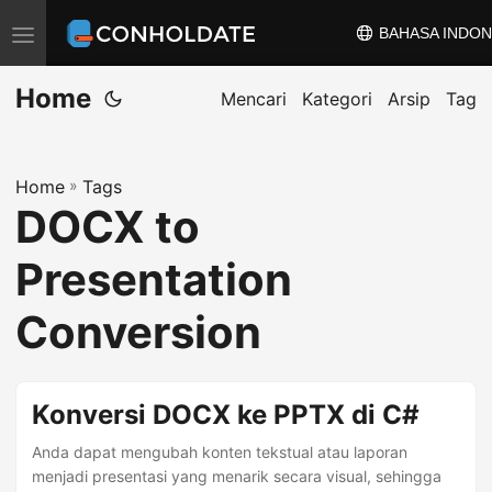
BAHASA INDON
A
l
Home
i
Mencari
Kategori
Arsip
Tag
h
k
Home
»
Tags
a
DOCX to
n
n
Presentation
a
v
Conversion
i
g
a
Konversi DOCX ke PPTX di C#
s
Anda dapat mengubah konten tekstual atau laporan
i
menjadi presentasi yang menarik secara visual, sehingga