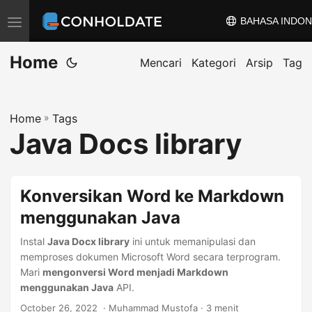
BAHASA INDON
A
l
Home
i
Mencari
Kategori
Arsip
Tag
h
k
Home
»
Tags
a
Java Docs library
n
n
a
Konversikan Word ke Markdown
v
menggunakan Java
i
g
Instal
Java Docx library
ini untuk memanipulasi dan
a
memproses dokumen Microsoft Word secara terprogram.
Mari
mengonversi Word menjadi Markdown
s
menggunakan Java
API.
i
October 26, 2022
‎ · Muhammad Mustofa · 3 menit