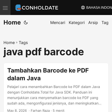
BAHASA INDON
A
l
Home
i
Mencari
Kategori
Arsip
Tag
h
k
Home
»
Tags
a
java pdf barcode
n
n
a
Tambahkan Barcode ke PDF
v
dalam Java
i
g
Pelajari cara menambahkan Barcode ke PDF dalam Java
a
dengan Conholdate.Total for Java SDK. Panduan ini
menunjukkan cara menyematkan barcode ke PDF yang
s
sudah ada, mengonfigurasi jenisnya, dan meningkatkan
i
kecepatan. Contoh kode lengkap serta tip praktik terbaik
May 8, 2026
‎ · Farhan Raza · 5 menit