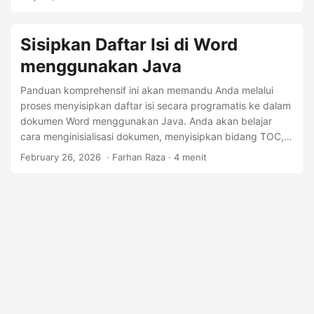
untuk otomatisasi.
Sisipkan Daftar Isi di Word
menggunakan Java
Panduan komprehensif ini akan memandu Anda melalui
proses menyisipkan daftar isi secara programatis ke dalam
dokumen Word menggunakan Java. Anda akan belajar
cara menginisialisasi dokumen, menyisipkan bidang TOC,
dan memperbaruinya agar mencerminkan heading
February 26, 2026
‎ · Farhan Raza · 4 menit
dokumen Anda, semua dengan beberapa langkah kode
sederhana.