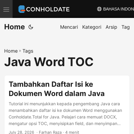
BAHASA INDON
A
l
Home
i
Mencari
Kategori
Arsip
Tag
h
k
Home
»
Tags
a
Java Word TOC
n
n
a
Tambahkan Daftar Isi ke
v
Dokumen Word dalam Java
i
g
Tutorial ini menunjukkan kepada pengembang Java cara
a
menambahkan daftar isi ke dokumen Word menggunakan
Conholdate.Total for Java. Pelajari cara memuat DOCX,
s
mengatur opsi TOC, menyisipkan field, dan menyimpan
i
hasilnya, lengkap dengan kode, langkah instalasi, serta tips
July 28, 2026
‎ · Farhan Raza · 4 menit