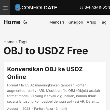
BAHASA INDON
A
l
Home
i
Mencari
Kategori
Arsip
Tag
h
k
Home
»
Tags
a
OBJ to USDZ Free
n
n
a
Konversikan OBJ ke USDZ
v
Online
i
g
Format file USDZ memungkinkan tampilan konten
a
augmented reality (AR). Meskipun file OBJ (Objek) adalah
format model 3D yang banyak digunakan, namun tidak
s
secara langsung kompatibel dengan aplikasi AR. Dalam
i
postingan blog ini, kita akan menjelajahi proses konversi
August 1, 2023
‎ · Farhan Raza · 3 menit