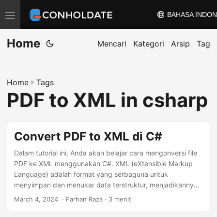
BAHASA INDON
A
l
Home
i
Mencari
Kategori
Arsip
Tag
h
k
Home
»
Tags
a
PDF to XML in csharp
n
n
a
Convert PDF to XML di C#
v
i
Dalam tutorial ini, Anda akan belajar cara mengonversi file
PDF ke XML menggunakan C#. XML (eXtensible Markup
g
Language) adalah format yang serbaguna untuk
a
menyimpan dan menukar data terstruktur, menjadikannya
s
ideal untuk merepresentasikan konten file PDF dalam
March 4, 2024
‎ · Farhan Raza · 3 menit
i
format yang dapat dibaca mesin.