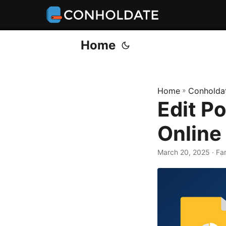
Home
Home
»
Conholdat
Edit P
Online
March 20, 2025
‎ · F