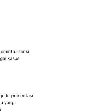
 meminta
lisensi
gai kasus
edit presentasi
du yang
g