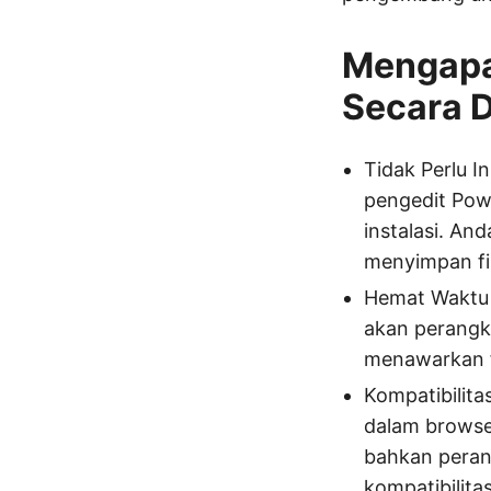
Mengapa
Secara 
Tidak Perlu I
pengedit Powe
instalasi. A
menyimpan fi
Hemat Waktu 
akan perangka
menawarkan f
Kompatibilita
dalam browse
bahkan perang
kompatibilitas