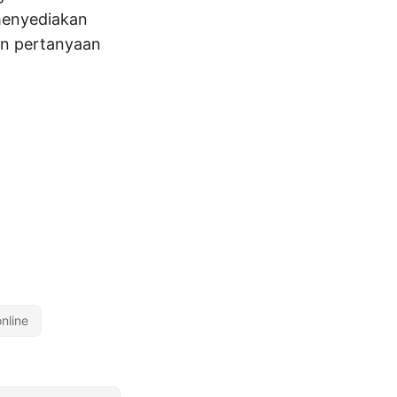
 menyediakan
kan pertanyaan
nline