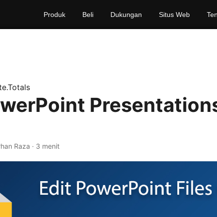
Produk
Beli
Dukungan
Situs Web
Te
e.Totals
owerPoint Presentation
arhan Raza · 3 menit