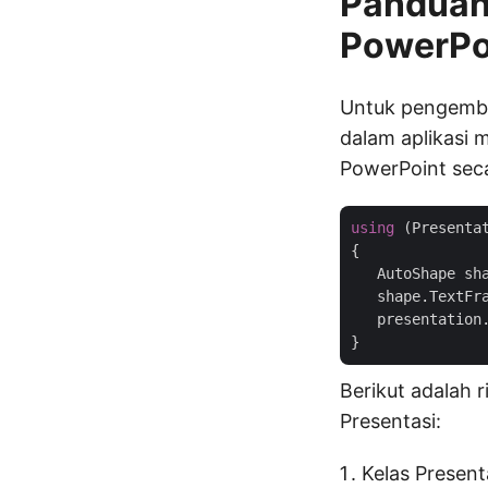
Panduan
PowerPo
Untuk pengemba
dalam aplikasi 
PowerPoint sec
using
 (Presenta
{

   AutoShape sh
   shape.TextFr
   presentation
Berikut adalah 
Presentasi:
Kelas Presen