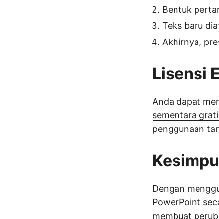
Bentuk pertam
Teks baru dia
Akhirnya, pre
Lisensi 
Anda dapat men
sementara grati
penggunaan tan
Kesimpu
Dengan menggun
PowerPoint seca
membuat peruba