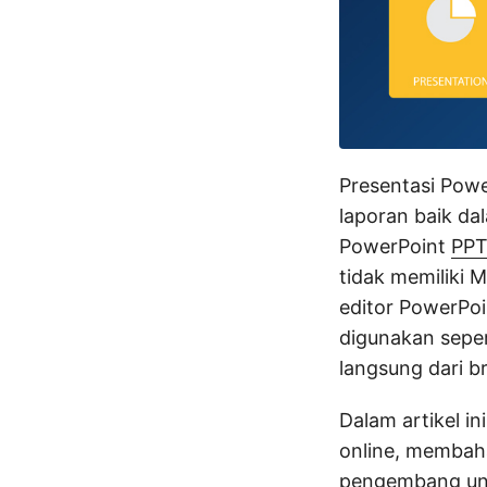
Presentasi Powe
laporan baik da
PowerPoint
PP
tidak memiliki M
editor PowerPoi
digunakan seper
langsung dari b
Dalam artikel i
online, membah
pengembang unt