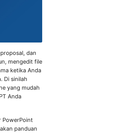
 proposal, dan
n, mengedit file
ama ketika Anda
 Di sinilah
line yang mudah
PPT Anda
r PowerPoint
iakan panduan