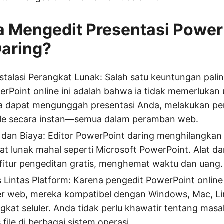
 Mengedit Presentasi Power
Daring?
nstalasi Perangkat Lunak: Salah satu keuntungan paling
rPoint online ini adalah bahwa ia tidak memerlukan
nda dapat mengunggah presentasi Anda, melakukan p
le secara instan—semua dalam peramban web.
dan Biaya: Editor PowerPoint daring menghilangkan
t lunak mahal seperti Microsoft PowerPoint. Alat dar
itur pengeditan gratis, menghemat waktu dan uang.
s Lintas Platform: Karena pengedit PowerPoint online 
r web, mereka kompatibel dengan Windows, Mac, Li
kat seluler. Anda tidak perlu khawatir tentang masa
 file di berbagai sistem operasi.