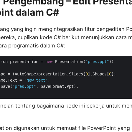
 Pengembang – Edit Presenta
int dalam C#
ng yang ingin mengintegrasikan fitur pengeditan P
mereka, cuplikan kode C# berikut menunjukkan cara me
ara programatis dalam C#:
tion presentation = 
new
 Presentation(
"pres.ppt"
))

ape = (AutoShape)presentation.Slides[
0
].Shapes[
0
];

ame.Text = 
"New text"
;

.Save(
"pres.ppt"
, SaveFormat.Ppt);

rincian tentang bagaimana kode ini bekerja untuk men
tation digunakan untuk memuat file PowerPoint yang 