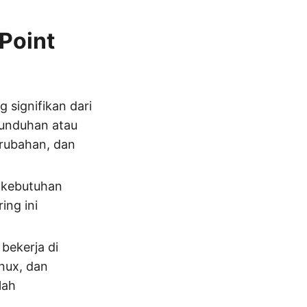
Point
 signifikan dari
 unduhan atau
erubahan, dan
 kebutuhan
ing ini
bekerja di
nux, dan
lah