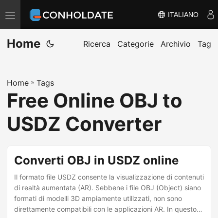
ITALIANO
A
t
Home
t
Ricerca
Categorie
Archivio
Tag
i
v
Home
»
Tags
a
Free Online OBJ to
/
d
USDZ Converter
i
s
a
Converti OBJ in USDZ online
t
Il formato file USDZ consente la visualizzazione di contenuti
t
di realtà aumentata (AR). Sebbene i file OBJ (Object) siano
i
formati di modelli 3D ampiamente utilizzati, non sono
v
direttamente compatibili con le applicazioni AR. In questo