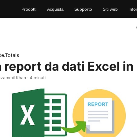
Prodotti
Acquista
Supporto
Siti web
Info
e.Totals
report da dati Excel in
Muzammil Khan · 4 minuti