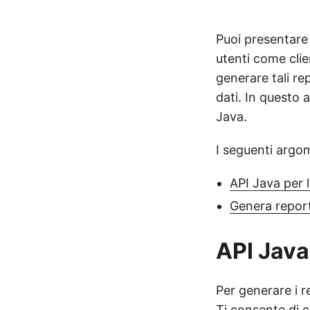
Puoi presentare 
utenti come clien
generare tali rep
dati. In questo 
Java.
I seguenti argom
API Java per 
Genera report
API Java
Per generare i re
Ti consente di 