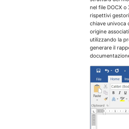
nel file DOCX o 
rispettivi gesto
chiave univoca d
origine associat
utilizzando la p
generare il rapp
documentazion