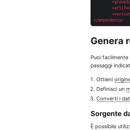
<
groupI
<
artifa
<
versio
</
dependency
>
Genera r
Puoi facilmente 
passaggi indicat
Ottieni
origin
Definisci un
m
Converti i dat
Sorgente da
È possibile utili