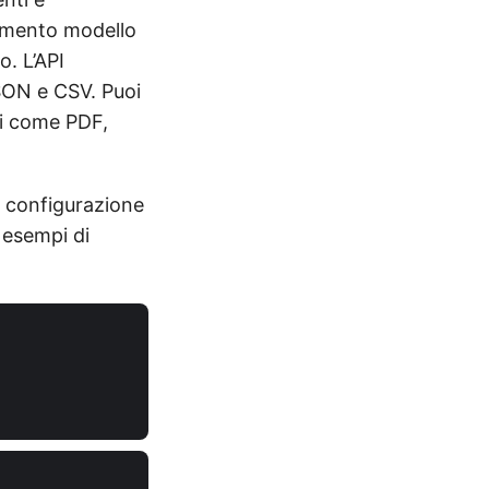
cumento modello
o. L’API
JSON e CSV. Puoi
ti come PDF,
e configurazione
 esempi di