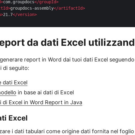
d
>
com.groupdocs
</
groupId
>
ctId
>
groupdocs-assembly
</
artifactId
>
n
>
21.7
</
version
>
eport da dati Excel utilizzan
generare report in Word dai tuoi dati Excel seguendo 
i di seguito:
e dati Excel
odello
in base ai dati di Excel
i di Excel in Word Report in Java
ti Excel
zzare i dati tabulari come origine dati fornita nel foglio