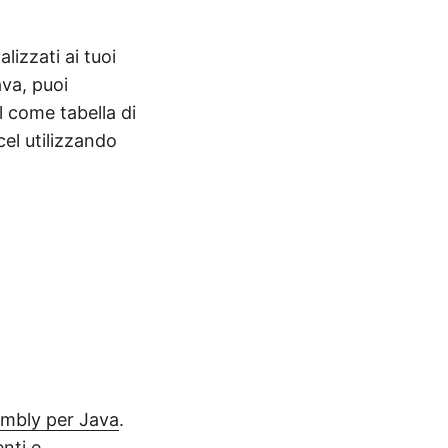
lizzati ai tuoi
ava, puoi
el come tabella di
cel utilizzando
mbly per Java
.
nti e