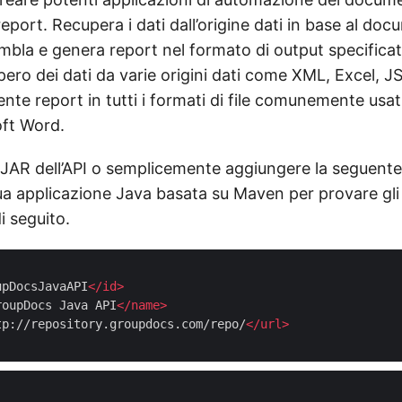
eport. Recupera i dati dall’origine dati in base al do
embla e genera report nel formato di output specificat
pero dei dati da varie origini dati come XML, Excel, 
nte report in tutti i formati di file comunemente usa
ft Word.
 JAR dell’API o semplicemente aggiungere la seguent
ua applicazione Java basata su Maven per provare gli
i seguito.
upDocsJavaAPI
</
id
>
roupDocs Java API
</
name
>
tp://repository.groupdocs.com/repo/
</
url
>