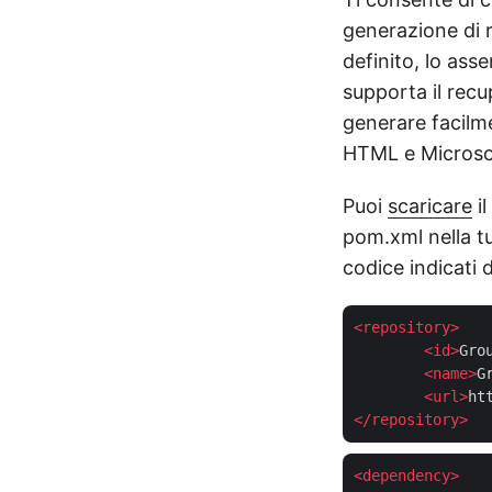
generazione di r
definito, lo ass
supporta il recu
generare facilme
HTML e Microso
Puoi
scaricare
il
pom.xml nella t
codice indicati d
<
repository
>
<
id
>
Gro
<
name
>
G
<
url
>
ht
</
repository
>
<
dependency
>