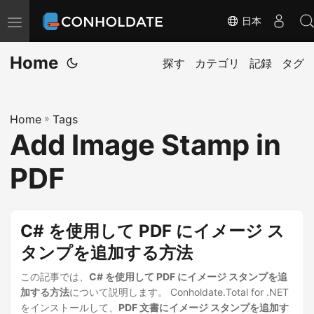
日本
ナ
ビ
Home
ゲ
探す
カテゴリ
記録
タグ
ー
シ
Home
»
Tags
ョ
Add Image Stamp in
ン
の
PDF
切
替
C# を使用して PDF にイメージ ス
タンプを追加する方法
この記事では、
C# を使用して PDF にイメージ スタンプを追
加する方法
について説明します。 Conholdate.Total for .NET
をインストールして、
PDF 文書にイメージ スタンプを追加す