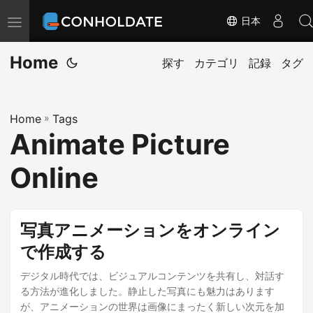
日本
ナ
ビ
Home
ゲ
探す
カテゴリ
記録
タグ
ー
シ
Home
»
Tags
ョ
Animate Picture
ン
の
Online
切
替
写真アニメーションをオンライン
で作成する
デジタル時代では、ビジュアルコンテンツを共有し、対話す
る方法が進化しました。静止した写真にも魅力はあります
が、アニメーションの世界は画像にまったく新しい次元を加