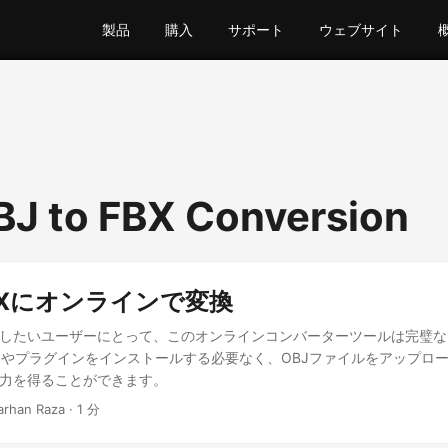
製品
購入
サポート
ウェブサイト
BJ to FBX Conversion
BXにオンラインで変換
変換したいユーザーにとって、このオンラインコンバーターツールは完璧
やプラグインをインストールする必要なく、OBJファイルをアップロ
出力を得ることができます。
Farhan Raza · 1 分