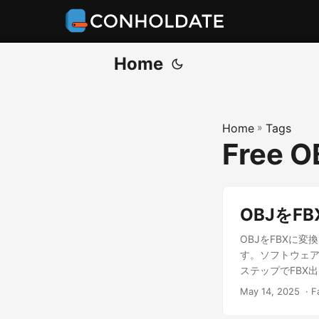
Home
Home
»
Tags
Free O
OBJをF
OBJをFBXに
す。ソフトウェア
ステップでFBX
May 14, 2025
‎ · 