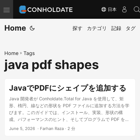
日本
ナ
ビ
Home
ゲ
探す
カテゴリ
記録
タグ
ー
シ
Home
»
Tags
ョ
java pdf shapes
ン
の
切
JavaでPDFにシェイプを追加する
替
Java 開発者が Conholdate.Total for Java を使用して、矩
形、楕円、線などの形状を PDF ファイルに追加する方法を学
びます。このガイドでは、インストール、実装、形状の構
成、パフォーマンスのヒント、そしてプログラムで PDF を作
成する際のベストプラクティスについて説明します。
June 5, 2026
‎ · Farhan Raza · 2 分