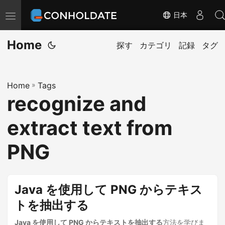
日本
ナ
ビ
Home
ゲ
探す
カテゴリ
記録
タグ
ー
シ
Home
»
Tags
ョ
recognize and
ン
の
extract text from
切
替
PNG
Java を使用して PNG からテキス
トを抽出する
Java を使用して PNG からテキストを抽出する
方法を学びま