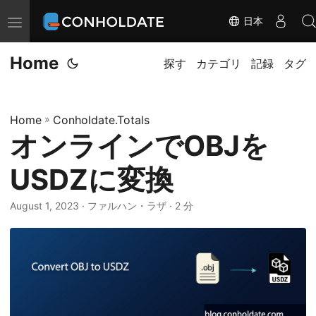
日本
ナ
ビ
Home
ゲ
探す
カテゴリ
記録
タグ
ー
シ
Home
»
Conholdate.Totals
ョ
オンラインでOBJを
ン
の
USDZに変換
切
替
August 1, 2023
‎ · ファルハン・ラザ · 2 分