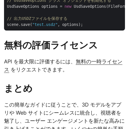
// UsdSaveOptions クラス オブジェクトを初期化する
UsdSaveOptions options = 
new
 UsdSaveOptions(FileForma
// 出力USDZファイルを保存する
scene.save(
"test.usdz"
無料の評価ライセンス
API を最大限に評価するには、
無料の一時ライセン
ス
をリクエストできます。
まとめ
この簡単なガイドに従うことで、3D モデルをアプ
リや Web サイトにシームレスに統合し、視聴者を
魅了し、ユーザー エンゲージメントを新たな高みに
引き上げることができます。いくつかの簡単な手順