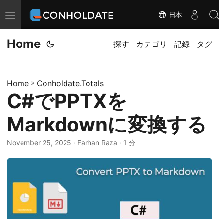
日本
ナ
ビ
Home
ゲ
探す
カテゴリ
記録
タグ
ー
シ
Home
»
Conholdate.Totals
ョ
C#でPPTXを
ン
の
Markdownに変換する
切
替
November 25, 2025
‎ · Farhan Raza · 1 分