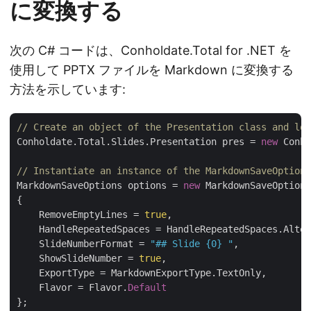
に変換する
次の C# コードは、Conholdate.Total for .NET を
使用して PPTX ファイルを Markdown に変換する
方法を示しています:
// Create an object of the Presentation class and loa
Conholdate.Total.Slides.Presentation pres = 
new
 Conho
// Instantiate an instance of the MarkdownSaveOptions
MarkdownSaveOptions options = 
new
 MarkdownSaveOptions

{

    RemoveEmptyLines = 
true
,

    HandleRepeatedSpaces = HandleRepeatedSpaces.Alter
    SlideNumberFormat = 
"## Slide {0} "
,

    ShowSlideNumber = 
true
,

    ExportType = MarkdownExportType.TextOnly,

    Flavor = Flavor.
Default
};
