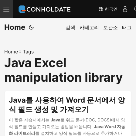
한국인
탐
색
Home
전
검색
카테고리
보관소
태그
환
Home
»
Tags
Java Excel
manipulation library
Java를 사용하여 Word 문서에서 양
식 필드 생성 및 가져오기
이 짧은 자습서에서는
Java
로 워드 문서(DOC, DOCS)에서 양
식 필드를 만들고 가져오는 방법을 배웁니다.
Java Word 자동
화 라이브러리
를 설치하고 양식 필드를 자동으로 추가하거나